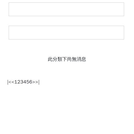
媒體消息
活動消息
此分類下尚無消息
|<
<
1
2
3
4
5
6
>
>|