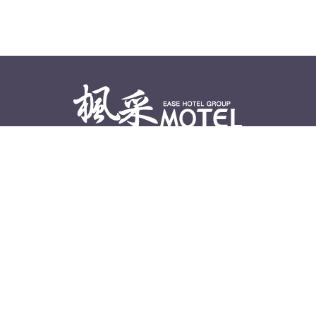
地址：
彰化縣員林市員鹿路245巷58號
訂房專線：
04-8397699
Line ID：
@04-8397699
Email：
easeh93@yahoo.com.tw
統編：
27307720
旅館登記證號：
066
進房時間：
平日進房15：00 P.M. 假日進房18：00 P.M.
退房時間：
平日退房12：00 P.M. 假日退房11：00 P.M.
首頁
最新消息
客房介紹
線上訂房
聯繫我們
交通資訊