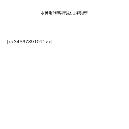
水神駕到!客房提供消毒液!!
|<
<
3
4
5
6
7
8
9
10
11
>
>|