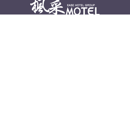
地址：
彰化縣員林市員鹿路245巷58號
訂房專線：
04-8397699
Line ID：
@04-8397699
Email：
easeh93@yahoo.com.tw
統編：
27307720
旅館登記證號：
066
進房時間：
平日進房15：00 P.M. 假日進房18：00 P.M.
退房時間：
平日退房12：00 P.M. 假日退房11：00 P.M.
首頁
最新消息
客房介紹
線上訂房
聯繫我們
交通資訊
郁采旅館有限公司 © 2019 All Rights Reserved. Design By
Ming